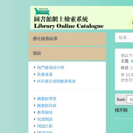
優化檢索結果
連結
用以下
主題
:
熱門書籍排行榜
科目
:
新書速遞
按 [x
您也可
科目書目借閱數量報表
圖書館導覽
Sort:
圖書館目錄
找不到
教學園地
悅讀閱讀
閱讀計劃
閱讀活動