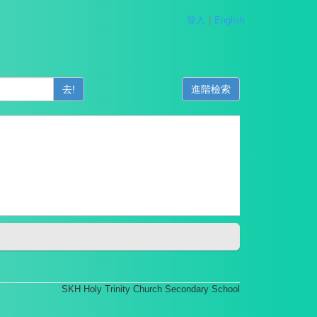
登入
English
去!
進階檢索
SKH Holy Trinity Church Secondary School