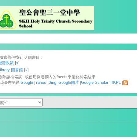
檢索條件找到 0 個書目：
能源政策
[
x
]
Library 圖書館
[
x
]
] 刪除該檢索詞. 或使用側邊欄內的facets來優化檢索結果.
以轉去搜尋:
Google
|
Yahoo
|
Bing
|
Google圖片
|
Google Scholar
|
HKPL
|