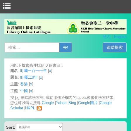
登入
English
去!
進階檢索
用以下檢索條件找到 0 個書目：
題名
:
叮囑一百一十年
[
x
]
題名
:
叮囑110年
[
x
]
主題
:
香港
[
x
]
主題
:
中國
[
x
]
按 [x] 刪除該檢索詞. 或使用側邊欄內的facets來優化檢索結果.
您也可以轉去搜尋:
Google
|
Yahoo
|
Bing
|
Google圖片
|
Google
Scholar
|
HKPL
|
Sort: