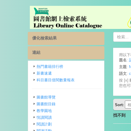
優化檢索結果
連結
用以下
題名
:
熱門書籍排行榜
主題
:
N
新書速遞
語文
:
c
科目書目借閱數量報表
按 [x
您也可
圖書館導覽
圖書館目錄
Sort:
教學園地
找不到
悅讀閱讀
閱讀計劃
閱讀活動