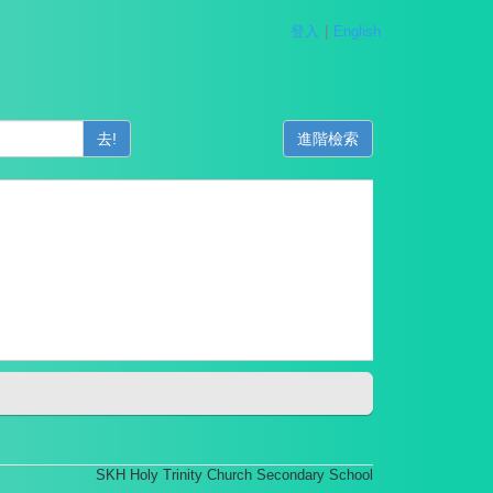
登入
English
去!
進階檢索
SKH Holy Trinity Church Secondary School