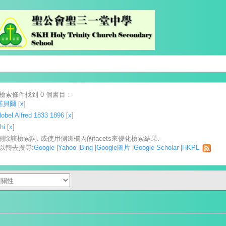
檢索條件找到 0 個書目：
諾貝爾
[
x
]
obel Alfred 1833 1896
[
x
]
hi
[
x
]
] 刪除該檢索詞. 或使用側邊欄內的facets來優化檢索結果.
以轉去搜尋:
Google
|
Yahoo
|
Bing
|
Google圖片
|
Google Scholar
|
HKPL
|