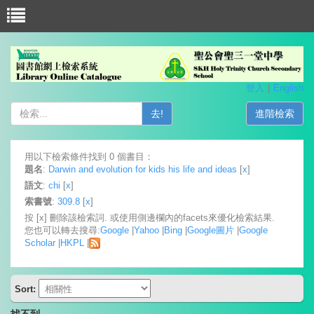
登入
English
去!
進階檢索
用以下檢索條件找到 0 個書目：
題名
:
Darwin and evolution for kids his life and ideas
[
x
]
語文
:
chi
[
x
]
索書號
:
309.8
[
x
]
按 [x] 刪除該檢索詞. 或使用側邊欄內的facets來優化檢索結果.
您也可以轉去搜尋:
Google
|
Yahoo
|
Bing
|
Google圖片
|
Google
Scholar
|
HKPL
|
Sort:
找不到