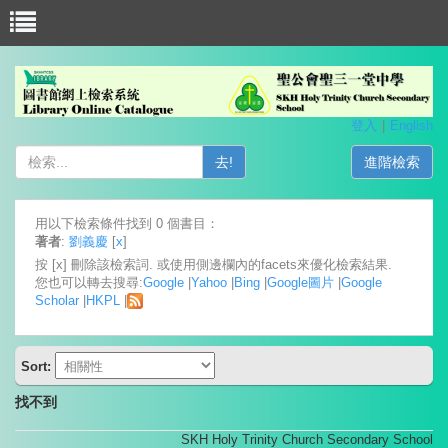
登入
English
去!
進階檢索
用以下檢索條件找到 0 個書目：
著者
:
劉義慶
[
x
]
按 [x] 刪除該檢索詞. 或使用側邊欄內的facets來優化檢索結果.
您也可以轉去搜尋:
Google
|
Yahoo
|
Bing
|
Google圖片
|
Google
Scholar
|
HKPL
|
Sort:
找不到
SKH Holy Trinity Church Secondary School