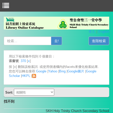
登入
English
去!
進階檢索
用以下檢索條件找到 0 個書目：
索書號
:
370
[
x
]
按 [x] 刪除該檢索詞. 或使用側邊欄內的facets來優化檢索結果.
您也可以轉去搜尋:
Google
|
Yahoo
|
Bing
|
Google圖片
|
Google
Scholar
|
HKPL
|
Sort:
找不到
SKH Holy Trinity Church Secondary School