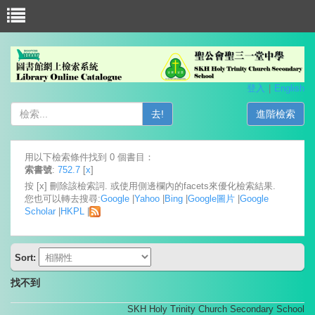
登入
English
去!
進階檢索
用以下檢索條件找到 0 個書目：
索書號
:
752.7
[
x
]
按 [x] 刪除該檢索詞. 或使用側邊欄內的facets來優化檢索結果.
您也可以轉去搜尋:
Google
|
Yahoo
|
Bing
|
Google圖片
|
Google
Scholar
|
HKPL
|
Sort:
找不到
SKH Holy Trinity Church Secondary School