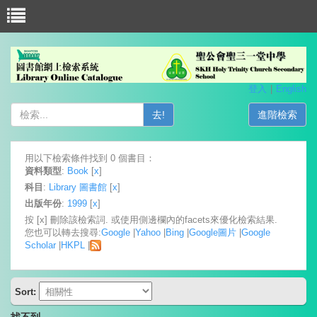
登入
English
去!
進階檢索
用以下檢索條件找到 0 個書目：
資料類型
:
Book
[
x
]
科目
:
Library 圖書館
[
x
]
出版年份
:
1999
[
x
]
按 [x] 刪除該檢索詞. 或使用側邊欄內的facets來優化檢索結果.
您也可以轉去搜尋:
Google
|
Yahoo
|
Bing
|
Google圖片
|
Google
Scholar
|
HKPL
|
Sort:
找不到