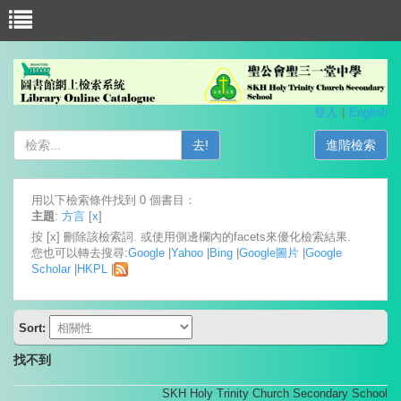
登入
English
去!
進階檢索
用以下檢索條件找到 0 個書目：
主題
:
方言
[
x
]
按 [x] 刪除該檢索詞. 或使用側邊欄內的facets來優化檢索結果.
您也可以轉去搜尋:
Google
|
Yahoo
|
Bing
|
Google圖片
|
Google
Scholar
|
HKPL
|
Sort:
找不到
SKH Holy Trinity Church Secondary School