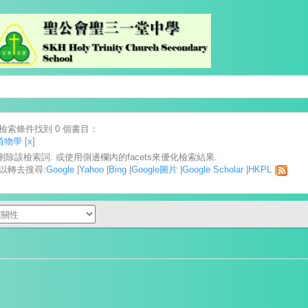
檢索條件找到 0 個書目：
植物學
[
x
]
] 刪除該檢索詞. 或使用側邊欄內的facets來優化檢索結果.
以轉去搜尋:
Google
|
Yahoo
|
Bing
|
Google圖片
|
Google Scholar
|
HKPL
|