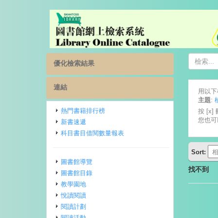
優化檢索結果
連結
用以下
主題
:
熱門書籍排行榜
按 [x
您也可
新書速遞
科目書目借閱數量報表
Sort:
圖書館導覽
找不到
圖書館目錄
教學園地
悅讀閱讀
閱讀計劃
閱讀活動