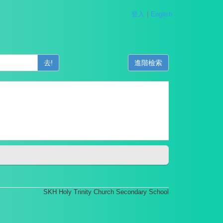
登入
English
去!
進階檢索
SKH Holy Trinity Church Secondary School