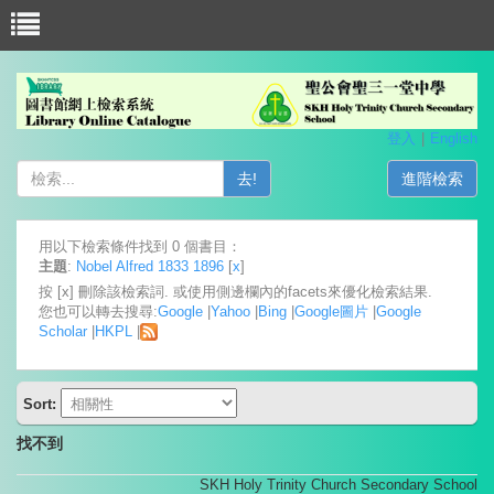
登入
English
去!
進階檢索
用以下檢索條件找到 0 個書目：
主題
:
Nobel Alfred 1833 1896
[
x
]
按 [x] 刪除該檢索詞. 或使用側邊欄內的facets來優化檢索結果.
您也可以轉去搜尋:
Google
|
Yahoo
|
Bing
|
Google圖片
|
Google
Scholar
|
HKPL
|
Sort:
找不到
SKH Holy Trinity Church Secondary School