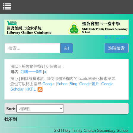
登入
English
去!
進階檢索
用以下檢索條件找到 0 個書目：
題名
:
叮囑一一0年
[
x
]
按 [x] 刪除該檢索詞. 或使用側邊欄內的facets來優化檢索結果.
您也可以轉去搜尋:
Google
|
Yahoo
|
Bing
|
Google圖片
|
Google
Scholar
|
HKPL
|
Sort:
找不到
SKH Holy Trinity Church Secondary School