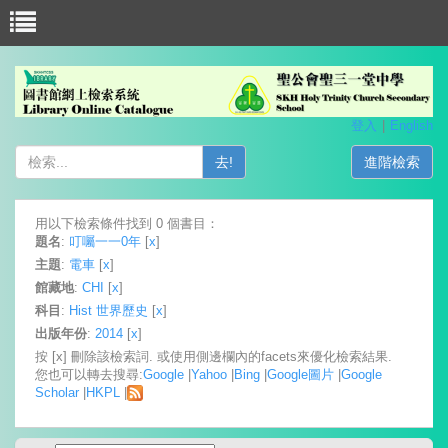
登入
English
去!
進階檢索
用以下檢索條件找到 0 個書目：
題名
:
叮囑一一0年
[
x
]
主題
:
電車
[
x
]
館藏地
:
CHI
[
x
]
科目
:
Hist 世界歷史
[
x
]
出版年份
:
2014
[
x
]
按 [x] 刪除該檢索詞. 或使用側邊欄內的facets來優化檢索結果.
您也可以轉去搜尋:
Google
|
Yahoo
|
Bing
|
Google圖片
|
Google
Scholar
|
HKPL
|